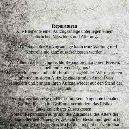
Reparaturen
Alle Elemente einer Aufzugsanlage unterliegen einem
natürlichen Verschleiß und Alterung.
Ein Defekt an der Aufzugsanlage kann trotz Wartung und
Kontrolle nie ganz ausgeschlossen werden.
Wir führen daher fachgerechte Reparaturen zu fairen Preisen,
schnell und zuverlässig aus !
Unsere Monteure sind dafür bestens ausgebildet. Wir reparieren
und modernisieren Aufzüge einer großen Anzahl von
Herstellern und bringen Ihren Aufzug wieder auf den Stand der
Technik.
Durch Pauschalpreise und klar umrissene Angebote behalten
Sie Ihre Kosten im Griff und vermindern das Risiko
unkalkulierbarer Zusatzkosten.
Sollten Reparaturen aufgrund des Zustandes, des Alters der
Anlage oder gemäß neuerer gesetzlicher Bestimmungen nicht
mehr möglich, oder auch wirtschaftlich nicht mehr vertretbar