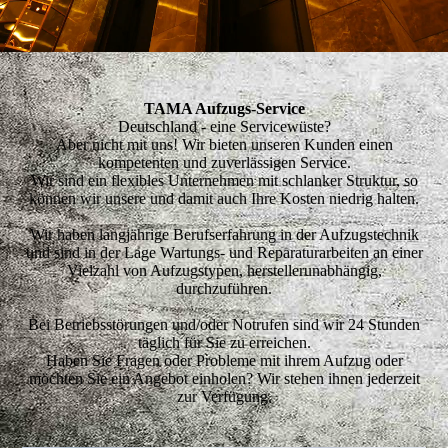
TAMA Aufzugs-Service
Deutschland - eine Servicewüste?
Aber nicht mit uns! Wir bieten unseren Kunden einen
kompetenten und zuverlässigen Service.
Wir sind ein flexibles Unternehmen mit schlanker Struktur, so
können wir unsere und damit auch Ihre Kosten niedrig halten.
Wir haben langjährige Berufserfahrung in der Aufzugstechnik
und sind in der Lage Wartungs- und Reparaturarbeiten an einer
Vielzahl von Aufzugstypen, herstellerunabhängig,
durchzuführen.
Bei Betriebsstörungen und/oder Notrufen sind wir 24 Stunden
täglich für Sie zu erreichen.
Haben Sie Fragen oder Probleme mit ihrem Aufzug oder
möchten Sie ein Angebot einholen? Wir stehen ihnen jederzeit
zur Verfügung.